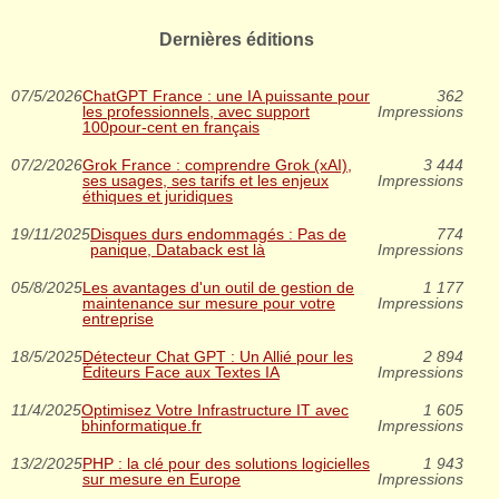
Dernières éditions
07/5/2026
ChatGPT France : une IA puissante pour
362
les professionnels, avec support
Impressions
100pour-cent en français
07/2/2026
Grok France : comprendre Grok (xAI),
3 444
ses usages, ses tarifs et les enjeux
Impressions
éthiques et juridiques
19/11/2025
Disques durs endommagés : Pas de
774
panique, Databack est là
Impressions
05/8/2025
Les avantages d'un outil de gestion de
1 177
maintenance sur mesure pour votre
Impressions
entreprise
18/5/2025
Détecteur Chat GPT : Un Allié pour les
2 894
Éditeurs Face aux Textes IA
Impressions
11/4/2025
Optimisez Votre Infrastructure IT avec
1 605
bhinformatique.fr
Impressions
13/2/2025
PHP : la clé pour des solutions logicielles
1 943
sur mesure en Europe
Impressions