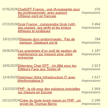
07/5/2026
ChatGPT France : une IA puissante pour
375
les professionnels, avec support
Impressions
100pour-cent en français
07/2/2026
Grok France : comprendre Grok (xAI),
3 464
ses usages, ses tarifs et les enjeux
Impressions
éthiques et juridiques
19/11/2025
Disques durs endommagés : Pas de
784
panique, Databack est là
Impressions
05/8/2025
Les avantages d'un outil de gestion de
1 187
maintenance sur mesure pour votre
Impressions
entreprise
18/5/2025
Détecteur Chat GPT : Un Allié pour les
2 913
Éditeurs Face aux Textes IA
Impressions
11/4/2025
Optimisez Votre Infrastructure IT avec
1 617
bhinformatique.fr
Impressions
13/2/2025
PHP : la clé pour des solutions logicielles
1 954
sur mesure en Europe
Impressions
02/12/2024
Créer du texte lorem ipsum en PHP : un
2 295
projet de Thomas Berrio
Impressions