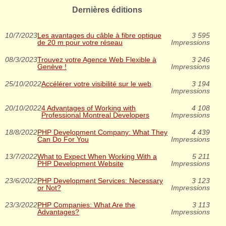
Dernières éditions
10/7/2023
Les avantages du câble à fibre optique
3 595
de 20 m pour votre réseau
Impressions
08/3/2023
Trouvez votre Agence Web Flexible à
3 246
Genève !
Impressions
25/10/2022
Accélérer votre visibilité sur le web
3 194
Impressions
20/10/2022
4 Advantages of Working with
4 108
Professional Montreal Developers
Impressions
18/8/2022
PHP Development Company: What They
4 439
Can Do For You
Impressions
13/7/2022
What to Expect When Working With a
5 211
PHP Development Website
Impressions
23/6/2022
PHP Development Services: Necessary
3 123
or Not?
Impressions
23/3/2022
PHP Companies: What Are the
3 113
Advantages?
Impressions