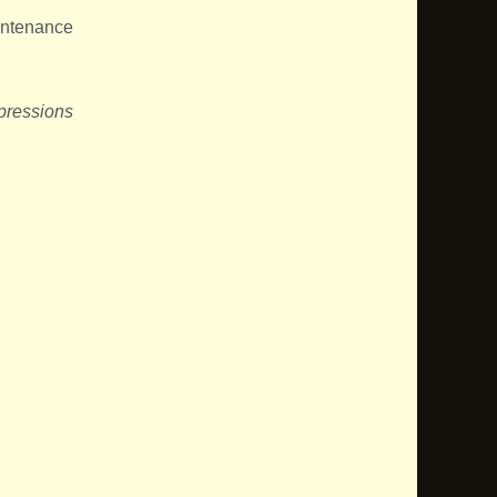
aintenance
pressions