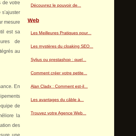
 de votre
Découvrez le pouvoir de...
 s'ajuster
Web
sur mesure
til est sa
Les Meilleures Pratiques pour...
dures de
Les mystères du cloaking SEO...
ntégrés au
Sylius ou prestashop : quel...
Comment créer votre petite...
enance. En
Alan Cladx : Comment est-il...
quipements
Les avantages du câble à...
'équipe de
Trouvez votre Agence Web...
éliore la
cation des
ssure une