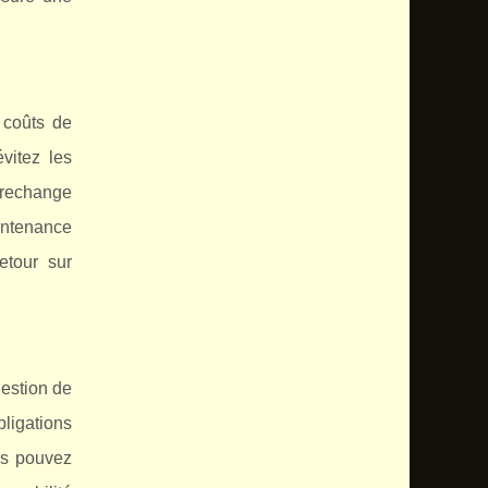
 coûts de
vitez les
e rechange
aintenance
etour sur
gestion de
ligations
ous pouvez