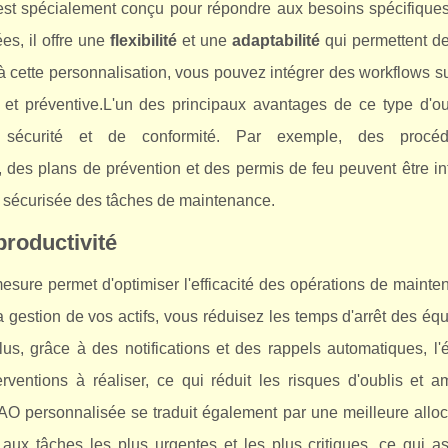
est spécialement conçu pour répondre aux besoins spécifiques
es, il offre une
flexibilité
et une
adaptabilité
qui permettent de
ce à cette personnalisation, vous pouvez intégrer des workflows 
e et préventive.L'un des principaux avantages de ce type d'ou
 sécurité et de conformité. Par exemple, des procé
, des plans de prévention et des permis de feu peuvent être i
t sécurisée des tâches de maintenance.
 productivité
esure permet d'optimiser l'efficacité des opérations de maint
la gestion de vos actifs, vous réduisez les temps d'arrêt des é
lus, grâce à des notifications et des rappels automatiques, l
entions à réaliser, ce qui réduit les risques d'oublis et am
GMAO personnalisée se traduit également par une meilleure allo
 aux tâches les plus urgentes et les plus critiques, ce qui a