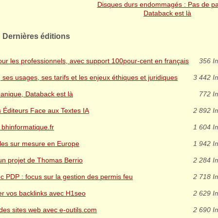
Disques durs endommagés : Pas de pa
Databack est là
Dernières éditions
ur les professionnels, avec support 100pour-cent en français
356 I
es usages, ses tarifs et les enjeux éthiques et juridiques
3 442 I
nique, Databack est là
772 I
s Éditeurs Face aux Textes IA
2 892 I
 bhinformatique.fr
1 604 I
elles sur mesure en Europe
1 942 I
un projet de Thomas Berrio
2 284 I
ec PDP : focus sur la gestion des permis feu
2 718 I
ser vos backlinks avec H1seo
2 629 I
e des sites web avec e-outils.com
2 690 I