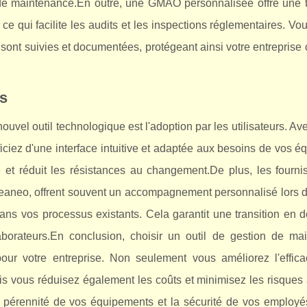
s de maintenance.En outre, une GMAO personnalisée offre une tr
e qui facilite les audits et les inspections réglementaires. V
 sont suivies et documentées, protégeant ainsi votre entreprise 
es
uvel outil technologique est l'adoption par les utilisateurs. Ave
iez d'une interface intuitive et adaptée aux besoins de vos é
 et réduit les résistances au changement.De plus, les fourni
Leaneo, offrent souvent un accompagnement personnalisé lors d
dans vos processus existants. Cela garantit une transition en 
borateurs.En conclusion, choisir un outil de gestion de ma
r votre entreprise. Non seulement vous améliorez l'efficac
is vous réduisez également les coûts et minimisez les risques 
 pérennité de vos équipements et la sécurité de vos employés