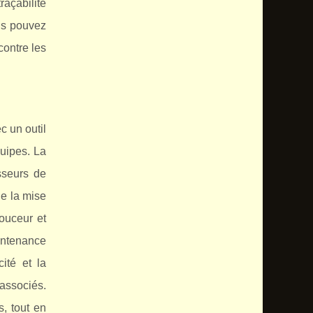
açabilité
ous pouvez
contre les
c un outil
quipes. La
sseurs de
e la mise
douceur et
intenance
ité et la
associés.
, tout en