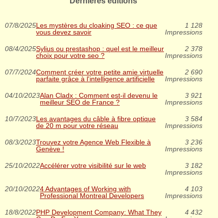
Dernières éditions
07/8/2025
Les mystères du cloaking SEO : ce que
1 128
vous devez savoir
Impressions
08/4/2025
Sylius ou prestashop : quel est le meilleur
2 378
choix pour votre seo ?
Impressions
07/7/2024
Comment créer votre petite amie virtuelle
2 690
parfaite grâce à l'intelligence artificielle
Impressions
04/10/2023
Alan Cladx : Comment est-il devenu le
3 921
meilleur SEO de France ?
Impressions
10/7/2023
Les avantages du câble à fibre optique
3 584
de 20 m pour votre réseau
Impressions
08/3/2023
Trouvez votre Agence Web Flexible à
3 236
Genève !
Impressions
25/10/2022
Accélérer votre visibilité sur le web
3 182
Impressions
20/10/2022
4 Advantages of Working with
4 103
Professional Montreal Developers
Impressions
18/8/2022
PHP Development Company: What They
4 432