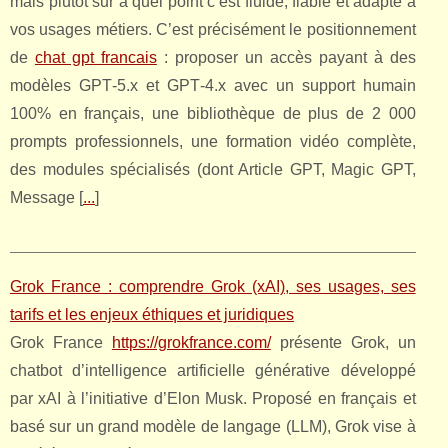
mais plutôt sur à quel point c’est fluide, fiable et adapté à
vos usages métiers. C’est précisément le positionnement
de
chat gpt francais
: proposer un accès payant à des
modèles GPT‑5.x et GPT‑4.x avec un support humain
100% en français, une bibliothèque de plus de 2 000
prompts professionnels, une formation vidéo complète,
des modules spécialisés (dont Article GPT, Magic GPT,
Message [
...
]
Grok France : comprendre Grok (xAI), ses usages, ses
tarifs et les enjeux éthiques et juridiques
Grok France
https://grokfrance.com/
présente Grok, un
chatbot d’intelligence artificielle générative développé
par xAI à l’initiative d’Elon Musk. Proposé en français et
basé sur un grand modèle de langage (LLM), Grok vise à