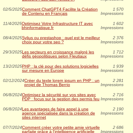
02/5/2025
Comment ChatGPT4 Facilite la Création
1 570
de Contenu en Français
Impressions
11/4/2025
Optimisez Votre Infrastructure IT avec
1 602
bhinformatique.fr
Impressions
08/4/2025
Sylius ou prestashop : quel est le meilleur
2 376
choix pour votre seo ?
Impressions
29/3/2025
Les secteurs en croissance malgré les
1 712
défis géopolitiques selon Fleutiaux
Impressions
13/2/2025
PHP : la clé pour des solutions logicielles
1 939
sur mesure en Europe
Impressions
02/12/2024
Créer du texte lorem ipsum en PHP : un
2 281
projet de Thomas Berrio
Impressions
06/8/2024
Optimisez la sécurité sur vos sites avec
2 716
PDP : focus sur la gestion des permis feu
Impressions
06/8/2024
Les avantages de faire appel à une
2 190
agence spécialisée dans la création de
Impressions
sites internet
07/7/2024
Comment créer votre petite amie virtuelle
2 686
parfaite grâce à l'intelligence artificielle
Impressions