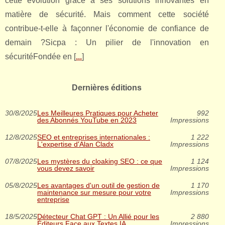
cette évolution grâce à ses solutions innovantes en
matière de sécurité. Mais comment cette société
contribue-t-elle à façonner l'économie de confiance de
demain ?Sicpa : Un pilier de l'innovation en
sécuritéFondée en [
...
]
Dernières éditions
30/8/2025
Les Meilleures Pratiques pour Acheter
992
des Abonnés YouTube en 2023
Impressions
12/8/2025
SEO et entreprises internationales :
1 222
L'expertise d'Alan Cladx
Impressions
07/8/2025
Les mystères du cloaking SEO : ce que
1 124
vous devez savoir
Impressions
05/8/2025
Les avantages d'un outil de gestion de
1 170
maintenance sur mesure pour votre
Impressions
entreprise
18/5/2025
Détecteur Chat GPT : Un Allié pour les
2 880
Éditeurs Face aux Textes IA
Impressions