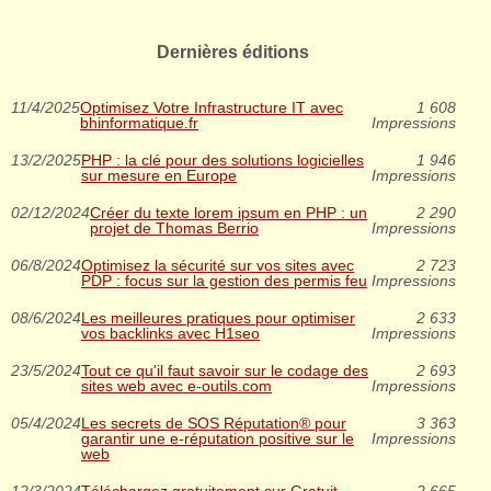
Dernières éditions
11/4/2025
Optimisez Votre Infrastructure IT avec
1 608
bhinformatique.fr
Impressions
13/2/2025
PHP : la clé pour des solutions logicielles
1 946
sur mesure en Europe
Impressions
02/12/2024
Créer du texte lorem ipsum en PHP : un
2 290
projet de Thomas Berrio
Impressions
06/8/2024
Optimisez la sécurité sur vos sites avec
2 723
PDP : focus sur la gestion des permis feu
Impressions
08/6/2024
Les meilleures pratiques pour optimiser
2 633
vos backlinks avec H1seo
Impressions
23/5/2024
Tout ce qu'il faut savoir sur le codage des
2 693
sites web avec e-outils.com
Impressions
05/4/2024
Les secrets de SOS Réputation® pour
3 363
garantir une e-réputation positive sur le
Impressions
web
12/3/2024
Téléchargez gratuitement sur Gratuit
2 665