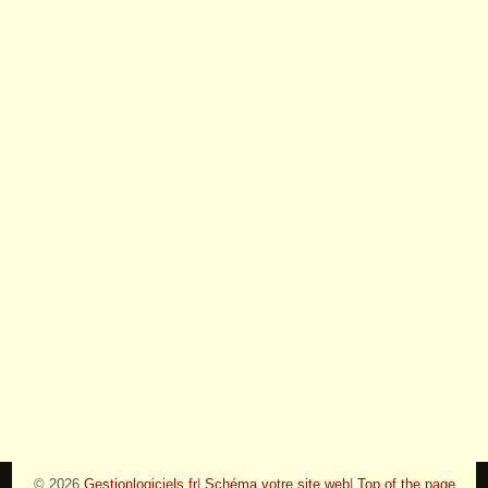
© 2026
Gestionlogiciels.fr
|
Schéma votre site web
|
Top of the page