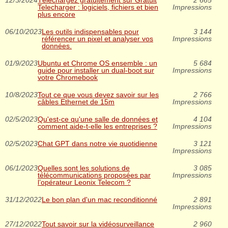
Telecharger : logiciels, fichiers et bien
Impressions
plus encore
06/10/2023
Les outils indispensables pour
3 144
référencer un pixel et analyser vos
Impressions
données.
01/9/2023
Ubuntu et Chrome OS ensemble : un
5 684
guide pour installer un dual-boot sur
Impressions
votre Chromebook
10/8/2023
Tout ce que vous devez savoir sur les
2 766
câbles Ethernet de 15m
Impressions
02/5/2023
Qu'est-ce qu'une salle de données et
4 104
comment aide-t-elle les entreprises ?
Impressions
02/5/2023
Chat GPT dans notre vie quotidienne
3 121
Impressions
06/1/2023
Quelles sont les solutions de
3 085
télécommunications proposées par
Impressions
l’opérateur Leonix Telecom ?
31/12/2022
Le bon plan d'un mac reconditionné
2 891
Impressions
27/12/2022
Tout savoir sur la vidéosurveillance
2 960