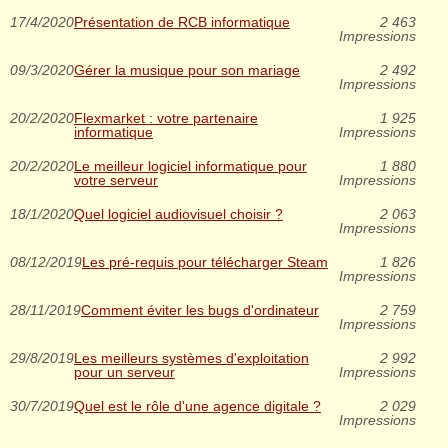
17/4/2020
Présentation de RCB informatique
2 463
Impressions
09/3/2020
Gérer la musique pour son mariage
2 492
Impressions
20/2/2020
Flexmarket : votre partenaire
1 925
informatique
Impressions
20/2/2020
Le meilleur logiciel informatique pour
1 880
votre serveur
Impressions
18/1/2020
Quel logiciel audiovisuel choisir ?
2 063
Impressions
08/12/2019
Les pré-requis pour télécharger Steam
1 826
Impressions
28/11/2019
Comment éviter les bugs d'ordinateur
2 759
Impressions
29/8/2019
Les meilleurs systèmes d'exploitation
2 992
pour un serveur
Impressions
30/7/2019
Quel est le rôle d'une agence digitale ?
2 029
Impressions