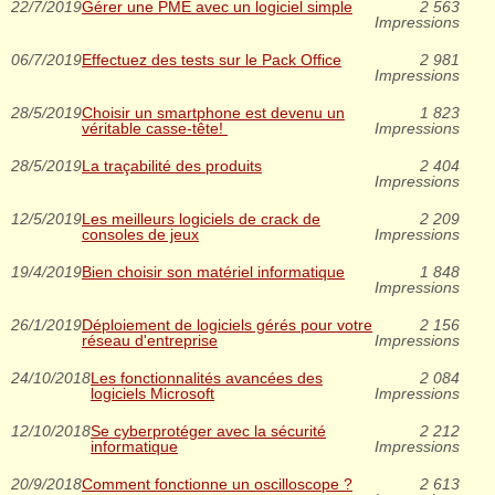
22/7/2019
Gérer une PME avec un logiciel simple
2 563
Impressions
06/7/2019
Effectuez des tests sur le Pack Office
2 981
Impressions
28/5/2019
Choisir un smartphone est devenu un
1 823
véritable casse-tête!
Impressions
28/5/2019
La traçabilité des produits
2 404
Impressions
12/5/2019
Les meilleurs logiciels de crack de
2 209
consoles de jeux
Impressions
19/4/2019
Bien choisir son matériel informatique
1 848
Impressions
26/1/2019
Déploiement de logiciels gérés pour votre
2 156
réseau d'entreprise
Impressions
24/10/2018
Les fonctionnalités avancées des
2 084
logiciels Microsoft
Impressions
12/10/2018
Se cyberprotéger avec la sécurité
2 212
informatique
Impressions
20/9/2018
Comment fonctionne un oscilloscope ?
2 613