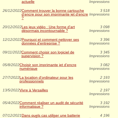
actuelle
Impressions
26/12/2022
Comment trouver la bonne cartouche
3 518
d’encre pour son imprimante jet d’encre
Impressions
?
20/12/2022
Les jeux vidéo : Une forme d'art
3 098
désormais incontournable ?
Impressions
12/12/2022
Pourquoi et comment nettoyer ses
3 396
données d’entreprise ?
Impressions
09/11/2022
Comment choisir son logiciel de
3 345
supervision ?
Impressions
05/8/2022
Choisir son imprimante jet d’encre
3 082
numérique
Impressions
27/7/2022
La location d'ordinateur pour les
2 193
professionnels
Impressions
13/5/2022
Vivre à Versailles
2 197
Impressions
05/4/2022
Comment réaliser un audit de sécurité
3 192
informatique ?
Impressions
07/12/2021
Dans quels cas utiliser une batterie
4 196