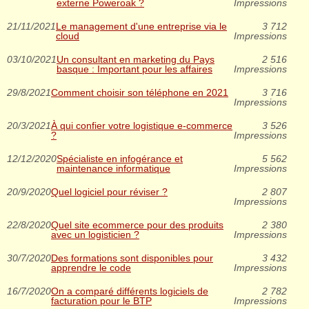
externe Poweroak ?
Impressions
21/11/2021
Le management d'une entreprise via le
3 712
cloud
Impressions
03/10/2021
Un consultant en marketing du Pays
2 516
basque : Important pour les affaires
Impressions
29/8/2021
Comment choisir son téléphone en 2021
3 716
Impressions
20/3/2021
À qui confier votre logistique e-commerce
3 526
?
Impressions
12/12/2020
Spécialiste en infogérance et
5 562
maintenance informatique
Impressions
20/9/2020
Quel logiciel pour réviser ?
2 807
Impressions
22/8/2020
Quel site ecommerce pour des produits
2 380
avec un logisticien ?
Impressions
30/7/2020
Des formations sont disponibles pour
3 432
apprendre le code
Impressions
16/7/2020
On a comparé différents logiciels de
2 782
facturation pour le BTP
Impressions