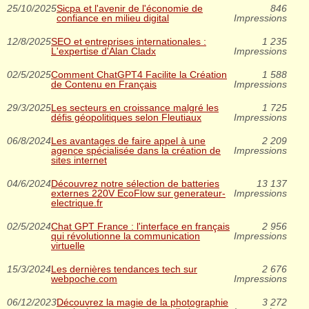
25/10/2025
Sicpa et l'avenir de l'économie de
846
confiance en milieu digital
Impressions
12/8/2025
SEO et entreprises internationales :
1 235
L'expertise d'Alan Cladx
Impressions
02/5/2025
Comment ChatGPT4 Facilite la Création
1 588
de Contenu en Français
Impressions
29/3/2025
Les secteurs en croissance malgré les
1 725
défis géopolitiques selon Fleutiaux
Impressions
06/8/2024
Les avantages de faire appel à une
2 209
agence spécialisée dans la création de
Impressions
sites internet
04/6/2024
Découvrez notre sélection de batteries
13 137
externes 220V EcoFlow sur generateur-
Impressions
electrique.fr
02/5/2024
Chat GPT France : l'interface en français
2 956
qui révolutionne la communication
Impressions
virtuelle
15/3/2024
Les dernières tendances tech sur
2 676
webpoche.com
Impressions
06/12/2023
Découvrez la magie de la photographie
3 272