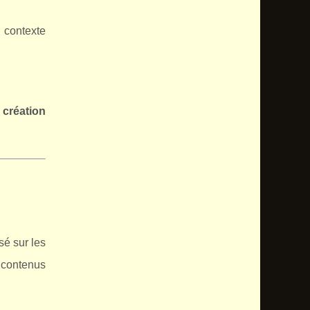
n contexte
a
création
sé sur les
 contenus