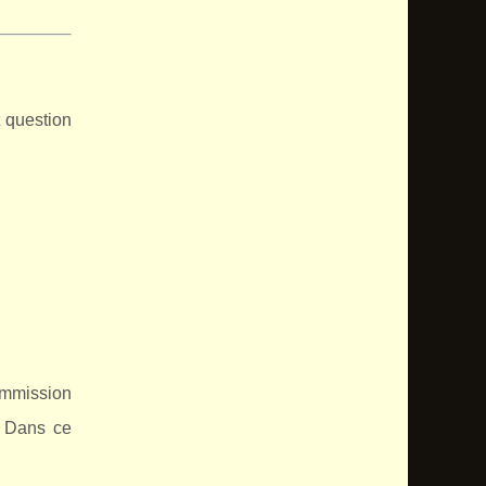
t question
ommission
. Dans ce