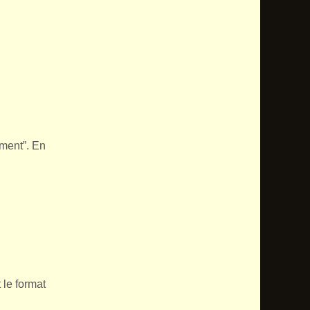
ement”. En
t le format