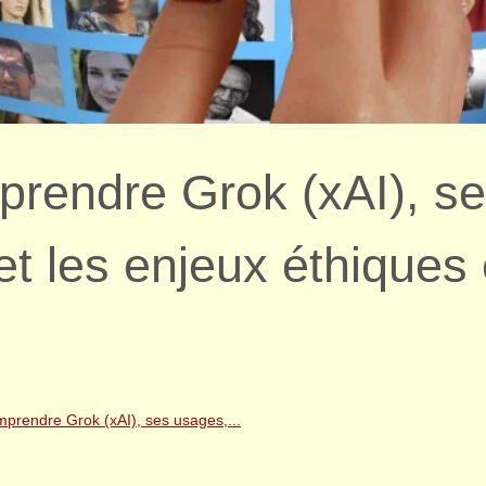
prendre Grok (xAI), s
et les enjeux éthiques 
prendre Grok (xAI), ses usages,...