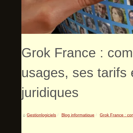
Grok France : com
usages, ses tarifs 
juridiques
Gestionlogiciels
Blog informatique
Grok France : com