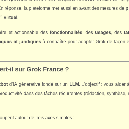
En réponse, la plateforme met aussi en avant des mesures de
p
 virtuel
.
aire et actionnable des
fonctionnalités
, des
usages
, des
ta
iques et juridiques
à connaître pour adopter Grok de façon ef
ert-il sur Grok France ?
tbot
d’IA générative fondé sur un
LLM
. L’objectif : vous aider 
productivité dans des tâches récurrentes (rédaction, synthèse,
upent autour de trois axes simples :