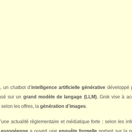
k
, un chatbot d’
intelligence artificielle générative
développé 
basé sur un
grand modèle de langage (LLM)
, Grok vise à ac
selon les offres, la
génération d’images
.
e actualité réglementaire et médiatique forte : selon les inf
 européenne
a ouvert une
enquête formelle
portant sur la g