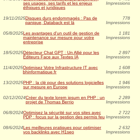
ses usages, ses tarifs et les enjeux
Impressions
éthiques et juridiques
19/11/2025
Disques durs endommagés : Pas de
778
panique, Databack est là
Impressions
05/8/2025
Les avantages d'un outil de gestion de
1 181
maintenance sur mesure pour votre
Impressions
entreprise
18/5/2025
Détecteur Chat GPT : Un Allié pour les
2 897
Éditeurs Face aux Textes IA
Impressions
11/4/2025
Optimisez Votre Infrastructure IT avec
1 608
bhinformatique.fr
Impressions
13/2/2025
PHP : la clé pour des solutions logicielles
1 946
sur mesure en Europe
Impressions
02/12/2024
Créer du texte lorem ipsum en PHP : un
2 289
projet de Thomas Berrio
Impressions
06/8/2024
Optimisez la sécurité sur vos sites avec
2 722
PDP : focus sur la gestion des permis feu
Impressions
08/6/2024
Les meilleures pratiques pour optimiser
2 632
vos backlinks avec H1seo
Impressions