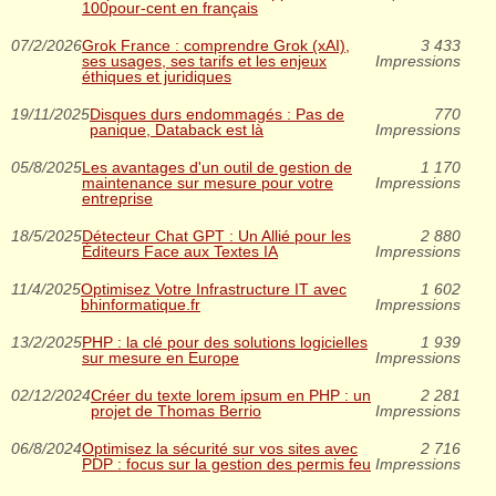
100pour-cent en français
07/2/2026
Grok France : comprendre Grok (xAI),
3 433
ses usages, ses tarifs et les enjeux
Impressions
éthiques et juridiques
19/11/2025
Disques durs endommagés : Pas de
770
panique, Databack est là
Impressions
05/8/2025
Les avantages d'un outil de gestion de
1 170
maintenance sur mesure pour votre
Impressions
entreprise
18/5/2025
Détecteur Chat GPT : Un Allié pour les
2 880
Éditeurs Face aux Textes IA
Impressions
11/4/2025
Optimisez Votre Infrastructure IT avec
1 602
bhinformatique.fr
Impressions
13/2/2025
PHP : la clé pour des solutions logicielles
1 939
sur mesure en Europe
Impressions
02/12/2024
Créer du texte lorem ipsum en PHP : un
2 281
projet de Thomas Berrio
Impressions
06/8/2024
Optimisez la sécurité sur vos sites avec
2 716
PDP : focus sur la gestion des permis feu
Impressions