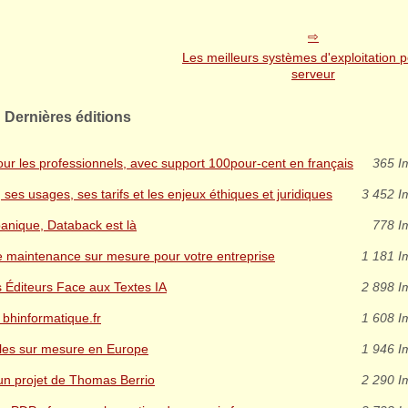
Les meilleurs systèmes d'exploitation 
serveur
Dernières éditions
ur les professionnels, avec support 100pour-cent en français
365 I
es usages, ses tarifs et les enjeux éthiques et juridiques
3 452 I
nique, Databack est là
778 I
de maintenance sur mesure pour votre entreprise
1 181 I
s Éditeurs Face aux Textes IA
2 898 I
 bhinformatique.fr
1 608 I
elles sur mesure en Europe
1 946 I
un projet de Thomas Berrio
2 290 I