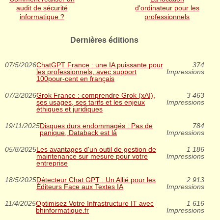
audit de sécurité
d'ordinateur pour les
informatique ?
professionnels
Dernières éditions
07/5/2026
ChatGPT France : une IA puissante pour
374
les professionnels, avec support
Impressions
100pour-cent en français
07/2/2026
Grok France : comprendre Grok (xAI),
3 463
ses usages, ses tarifs et les enjeux
Impressions
éthiques et juridiques
19/11/2025
Disques durs endommagés : Pas de
784
panique, Databack est là
Impressions
05/8/2025
Les avantages d'un outil de gestion de
1 186
maintenance sur mesure pour votre
Impressions
entreprise
18/5/2025
Détecteur Chat GPT : Un Allié pour les
2 913
Éditeurs Face aux Textes IA
Impressions
11/4/2025
Optimisez Votre Infrastructure IT avec
1 616
bhinformatique.fr
Impressions