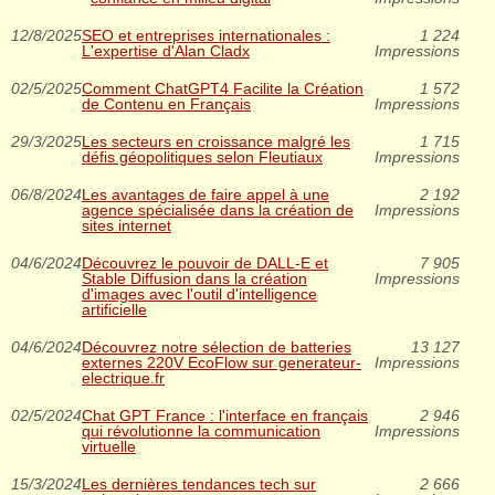
12/8/2025
SEO et entreprises internationales :
1 224
L'expertise d'Alan Cladx
Impressions
02/5/2025
Comment ChatGPT4 Facilite la Création
1 572
de Contenu en Français
Impressions
29/3/2025
Les secteurs en croissance malgré les
1 715
défis géopolitiques selon Fleutiaux
Impressions
06/8/2024
Les avantages de faire appel à une
2 192
agence spécialisée dans la création de
Impressions
sites internet
04/6/2024
Découvrez le pouvoir de DALL-E et
7 905
Stable Diffusion dans la création
Impressions
d'images avec l'outil d'intelligence
artificielle
04/6/2024
Découvrez notre sélection de batteries
13 127
externes 220V EcoFlow sur generateur-
Impressions
electrique.fr
02/5/2024
Chat GPT France : l'interface en français
2 946
qui révolutionne la communication
Impressions
virtuelle
15/3/2024
Les dernières tendances tech sur
2 666