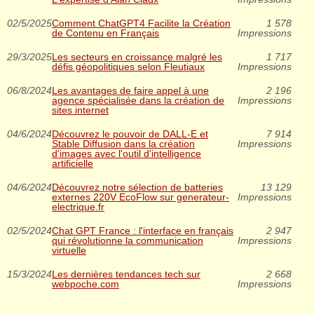
02/5/2025
Comment ChatGPT4 Facilite la Création
1 578
de Contenu en Français
Impressions
29/3/2025
Les secteurs en croissance malgré les
1 717
défis géopolitiques selon Fleutiaux
Impressions
06/8/2024
Les avantages de faire appel à une
2 196
agence spécialisée dans la création de
Impressions
sites internet
04/6/2024
Découvrez le pouvoir de DALL-E et
7 914
Stable Diffusion dans la création
Impressions
d'images avec l'outil d'intelligence
artificielle
04/6/2024
Découvrez notre sélection de batteries
13 129
externes 220V EcoFlow sur generateur-
Impressions
electrique.fr
02/5/2024
Chat GPT France : l'interface en français
2 947
qui révolutionne la communication
Impressions
virtuelle
15/3/2024
Les dernières tendances tech sur
2 668
webpoche.com
Impressions