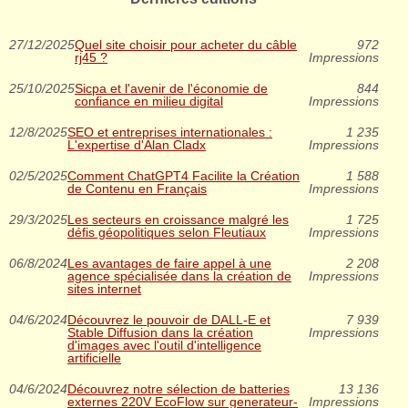
27/12/2025
Quel site choisir pour acheter du câble
972
rj45 ?
Impressions
25/10/2025
Sicpa et l'avenir de l'économie de
844
confiance en milieu digital
Impressions
12/8/2025
SEO et entreprises internationales :
1 235
L'expertise d'Alan Cladx
Impressions
02/5/2025
Comment ChatGPT4 Facilite la Création
1 588
de Contenu en Français
Impressions
29/3/2025
Les secteurs en croissance malgré les
1 725
défis géopolitiques selon Fleutiaux
Impressions
06/8/2024
Les avantages de faire appel à une
2 208
agence spécialisée dans la création de
Impressions
sites internet
04/6/2024
Découvrez le pouvoir de DALL-E et
7 939
Stable Diffusion dans la création
Impressions
d'images avec l'outil d'intelligence
artificielle
04/6/2024
Découvrez notre sélection de batteries
13 136
externes 220V EcoFlow sur generateur-
Impressions