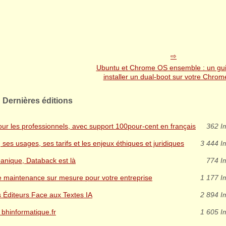
Ubuntu et Chrome OS ensemble : un gu
installer un dual-boot sur votre Chro
Dernières éditions
ur les professionnels, avec support 100pour-cent en français
362 I
es usages, ses tarifs et les enjeux éthiques et juridiques
3 444 I
nique, Databack est là
774 I
de maintenance sur mesure pour votre entreprise
1 177 I
s Éditeurs Face aux Textes IA
2 894 I
 bhinformatique.fr
1 605 I