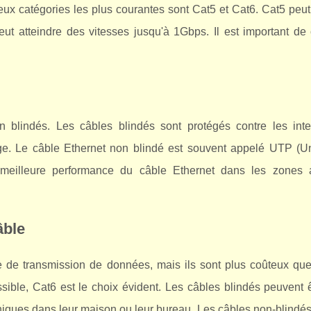
eux catégories les plus courantes sont Cat5 et Cat6. Cat5 peut
t atteindre des vitesses jusqu'à 1Gbps. Il est important de c
 blindés. Les câbles blindés sont protégés contre les inte
age. Le câble Ethernet non blindé est souvent appelé UTP (U
e meilleure performance du câble Ethernet dans les zones
âble
e de transmission de données, mais ils sont plus coûteux que
ible, Cat6 est le choix évident. Les câbles blindés peuvent êt
oniques dans leur maison ou leur bureau. Les câbles non-blindé