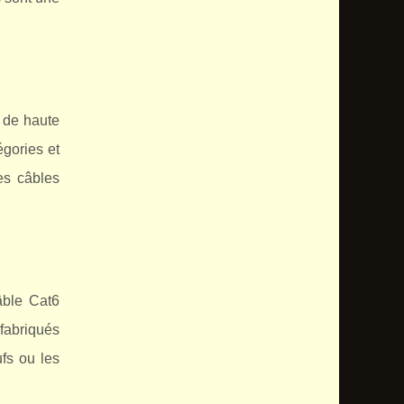
 de haute
gories et
es câbles
âble Cat6
 fabriqués
fs ou les