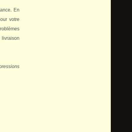
tance. En
our votre
 problèmes
livraison
pressions