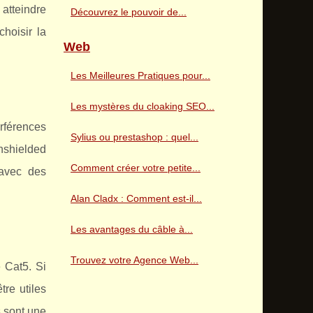
 atteindre
Découvrez le pouvoir de...
hoisir la
Web
Les Meilleures Pratiques pour...
Les mystères du cloaking SEO...
rférences
Sylius ou prestashop : quel...
nshielded
Comment créer votre petite...
 avec des
Alan Cladx : Comment est-il...
Les avantages du câble à...
Trouvez votre Agence Web...
 Cat5. Si
re utiles
s sont une